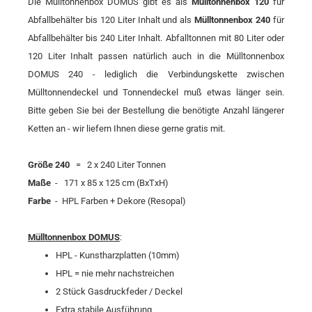
Die Mülltonnenbox DOMUS gibt es als
Mülltonnenbox 120
für
Abfallbehälter bis 120 Liter Inhalt und als
Mülltonnenbox 240
für
Abfallbehälter bis 240 Liter Inhalt. Abfalltonnen mit 80 Liter oder
120 Liter Inhalt passen natürlich auch in die Mülltonnenbox
DOMUS 240 - lediglich die Verbindungskette zwischen
Mülltonnendeckel und Tonnendeckel muß etwas länger sein.
Bitte geben Sie bei der Bestellung die benötigte Anzahl längerer
Ketten an - wir liefern Ihnen diese gerne gratis mit.
Größe 240
= 2 x 240 Liter Tonnen
Maße
- 171 x 85 x 125 cm (BxTxH)
Farbe
- HPL Farben + Dekore (Resopal)
Mülltonnenbox DOMUS
:
HPL - Kunstharzplatten (10mm)
HPL = nie mehr nachstreichen
2 Stück Gasdruckfeder / Deckel
Extra stabile Ausführung