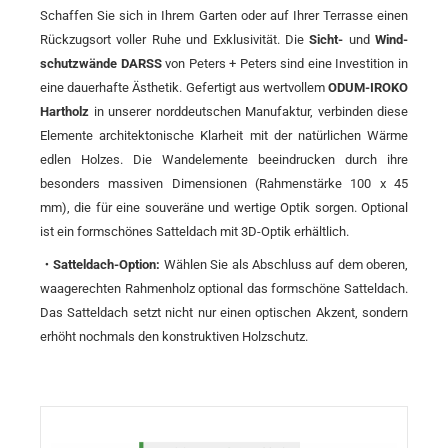
Schaffen Sie sich in Ihrem Garten oder auf Ihrer Terrasse einen
Rück­zugsort voller Ruhe und Exklusivität. Die
Sicht-
und
Wind­
schutz­wände DARSS
von Peters + Peters sind eine Investition in
eine dauer­hafte Ästhetik. Gefertigt aus wert­vollem
ODUM-IROKO
Hartholz
in unserer nord­deutschen Manufaktur, verbinden diese
Elemente architektonische Klarheit mit der natürlichen Wärme
edlen Holzes. Die Wand­elemente beeindrucken durch ihre
besonders massiven Dimensionen (Rahmen­stärke 100 x 45
mm), die für eine souveräne und wertige Optik sorgen. Optional
ist ein forms­chönes Sattel­dach mit 3D-Optik erhältlich.
・Satteldach-Option:
Wählen Sie als Abschluss auf dem oberen,
waage­rechten Rahmen­holz optional das form­schöne Sattel­dach.
Das Sattel­dach setzt nicht nur einen optischen Akzent, sondern
erhöht nochmals den konstruktiven Holzschutz.