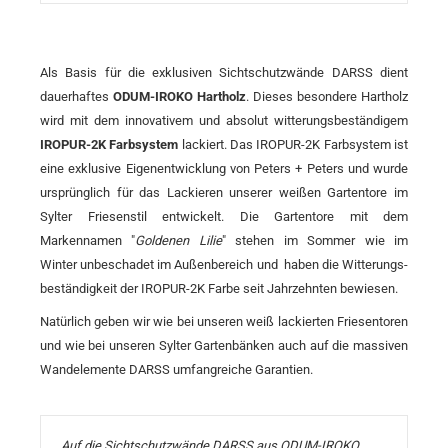
Als Basis für die exklusiven Sicht­schutz­wände DARSS dient
dauer­haftes
ODUM-IROKO Hartholz
. Dieses besondere Hartholz
wird mit dem innovativem und absolut witterungs­beständigem
IROPUR-2K Farb­system
lackiert. Das IROPUR-2K Farb­system ist
eine exklusive Eigen­entwicklung von Peters + Peters und wurde
ursprünglich für das Lackieren unserer weißen Gartentore im
Sylter Friesen­stil entwickelt. Die Garten­tore mit dem
Markennamen "
Goldenen Lilie
" stehen im Sommer wie im
Winter unbeschadet im Außen­bereich und haben die Witterungs­
beständigkeit der IROPUR-2K Farbe seit Jahr­zehnten bewiesen.
Natürlich geben wir wie bei unseren weiß lackierten Friesen­toren
und wie bei unseren Sylter Garten­bänken auch auf die massiven
Wand­elemente DARSS umfangreiche Garantien.
Auf die Sichtschutzwände DARSS aus ODUM-IROKO